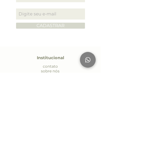
especiaria especial da acolhimento e
ajuda a digerir situações.
CADASTRAR
Permita- se curtir esse momento que
é só SEU!
Institucional
contato
sobre nós
personalizados
seja um parceiro
política de entrega
política de privacidade
Atendiment
o
Whatsapp:
(19) 9.7170-4485
E-mail:
contato@aromapriscilamaia.com.br
Seg. à Sex.: 09:00 às 18:00
AV Páscoa Zanetti Trevisan 594