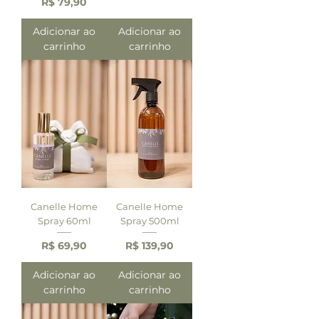
Preço
R$ 79,90
Adicionar ao
Adicionar ao
carrinho
carrinho
Canelle Home
Canelle Home
Spray 60ml
Spray 500ml
Preço
Preço
R$ 69,90
R$ 139,90
Adicionar ao
Adicionar ao
carrinho
carrinho