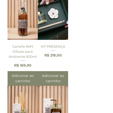
Canelle Refil
KIT PRESENÇA
Difusor para
Preço
R$ 219,00
Ambiente 500ml
Preço
R$ 169,90
Adicionar ao
Adicionar ao
carrinho
carrinho