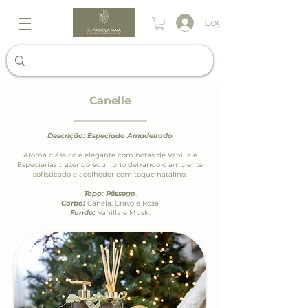
Login
Canelle
Descrição: Especiado Amadeirado
Aroma clássico e elegante com notas de Vanilla e
Especiarias trazendo equilíbrio deixando o ambiente
sofisticado e acolhedor com toque natalino.
Topo: Pêssego
.
Corpo:
Canela, Cravo e Rosa
Fundo:
Vanilla e Musk.