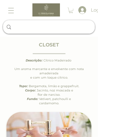
Login
CLOSET
Descrição:
Cítrico Madeirado
Um aroma marcante e envolvente com nota
amadeirada
e com um toque cítrico.
Topo:
Bergamota, limão e grappefruit.
Corpo:
Jacinto, noz moscada e
flor de narciso.
Fundo:
Vetivert, patchoulli e
cardamomo.