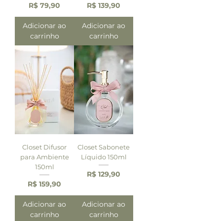
Preço
Preço
R$ 79,90
R$ 139,90
Adicionar ao
Adicionar ao
carrinho
carrinho
Closet Difusor
Closet Sabonete
para Ambiente
Líquido 150ml
150ml
Preço
R$ 129,90
Preço
R$ 159,90
Adicionar ao
Adicionar ao
carrinho
carrinho