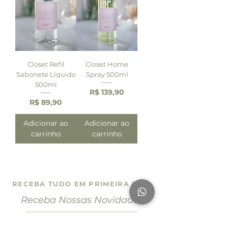
Closet Refil
Closet Home
Sabonete Líquido
Spray 500ml
500ml
Preço
R$ 139,90
Preço
R$ 89,90
Adicionar ao
Adicionar ao
carrinho
carrinho
RECEBA TUDO EM PRIMEIRA MÃO
Receba Nossas Novidades