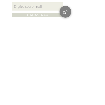
CADASTRAR
Institucional
contato
sobre nós
personalizados
seja um parceiro
política de entrega
política de privacidade
Atendiment
o
Whatsapp:
(19) 9.7170-4485
E-mail:
contato@aromapriscilamaia.com.br
Seg. à Sex.: 09:00 às 18:00
AV Páscoa Zanetti Trevisan 594
Jd Itália - Vinhedo/SP