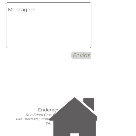
Enviar
Endereço
Rua Santa Cruz, 525 (sala
2)
Vila Therreza | Vinhedo-SP CEP:
13280-
041