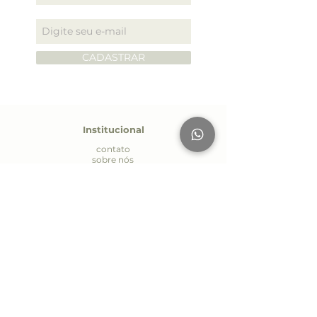
CADASTRAR
Institucional
contato
sobre nós
personalizados
seja um parceiro
política de entrega
política de privacidade
Atendiment
o
Whatsapp:
(19) 9.7170-4485
E-mail:
contato@aromapriscilamaia.com.br
Seg. à Sex.: 09:00 às 18:00
AV Páscoa Zanetti Trevisan 594