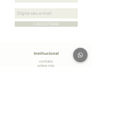
PERFUMADA.
CADASTRAR
Institucional
contato
sobre nós
personalizados
seja um parceiro
política de entrega
política de privacidade
Atendiment
o
Whatsapp:
(19) 9.7170-4485
E-mail:
contato@aromapriscilamaia.com.br
Seg. à Sex.: 09:00 às 18:00
AV Páscoa Zanetti Trevisan 594