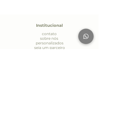
atmosfera do seu espaço. Um
presente delicado. Um ritual de bem-
estar. Uma assinatura olfativa que
transforma ambientes.
Institucional
contato
sobre nós
personalizados
seja um parceiro
política de entrega
política de privacidade
Atendiment
o
Whatsapp:
(19) 9.7170-4485
E-mail:
contato@aromapriscilamaia.com.br
Seg. à Sex.: 09:00 às 18:00
AV Páscoa Zanetti Trevisan 594
Jd Itália - Vinhedo/SP
S
iga-nos