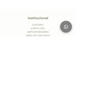
Institucional
contato
sobre nós
personalizados
seja um parceiro
política de entrega
política de privacidade
Atendiment
o
Whatsapp:
(19) 9.7170-4485
E-mail:
contato@aromapriscilamaia.com.br
Seg. à Sex.: 09:00 às 18:00
AV Páscoa Zanetti Trevisan 594
Jd Itália - Vinhedo/SP
S
iga-nos