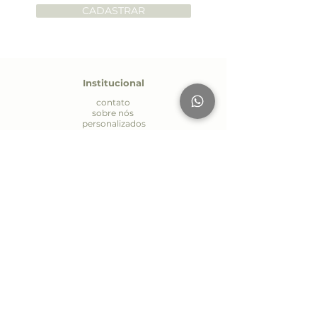
CADASTRAR
Institucional
contato
sobre nós
personalizados
seja um parceiro
política de entrega
política de privacidade
Atendiment
o
Whatsapp:
(19) 9.7170-4485
E-mail:
contato@aromapriscilamaia.com.br
Seg. à Sex.: 09:00 às 18:00
AV Páscoa Zanetti Trevisan 594
Jd Itália - Vinhedo/SP
S
iga-nos